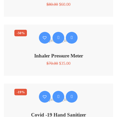
$
80.00
$
60.00
-50%
Inhaler Pressure Meter
$
70.00
$
35.00
-19%
Covid -19 Hand Sanitizer