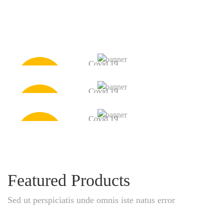
Covid 19
20%
Lab Face Mask
OFF
Covid 19
SHOP NOW
10%
Hand Mask
OFF
Covid 19
SHOP NOW
30%
Hand Sanitizer
OFF
SHOP NOW
Featured Products
Sed ut perspiciatis unde omnis iste natus error