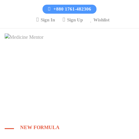
+880 1761-482306
Sign In
Sign Up
Wishlist
NEW FORMULA